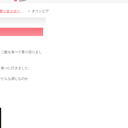
Q&A
蟹ヶ谷スポーツ接骨院ブログ
オリンピア
りご飯を食べて乗り切りまし
を食べに行きました。
でどんな感じなのか