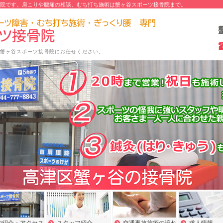
院です。肩こりや腰痛の相談、むち打ち施術は蟹ヶ谷スポーツ接骨院まで。
蟹ヶ谷スポーツ接骨院にお任せください。