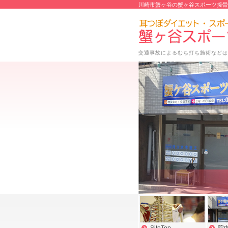
川崎市蟹ヶ谷の蟹ヶ谷スポーツ接骨
交通事故によるむち打ち施術などは