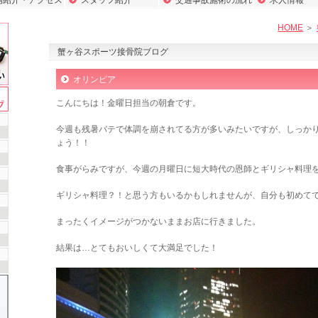
内紹介・アクセス
スタッフ紹介
交通事故施術の流れ
求人情報
HOME
蟹ヶ谷スポーツ接骨院ブログ
オリンピア
こんにちは！金曜日担当の朝倉です。
今週も残暑バテで体調を崩されてる方が多いみたいですが、しっか
ょう！！
食事がらみですが、今週の月曜日に短大時代の恩師とギリシャ料理
ギリシャ料理？！と思う方もいるかもしれませんが、自分も初めて
まったくイメージがつかないままお店に行きました。
結果は…とてもおいしくて大満足でした！