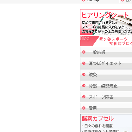
SiteTop
院
一般施術
耳つぼダイエット
鍼灸
骨盤・姿勢矯正
スポーツ障害
費用