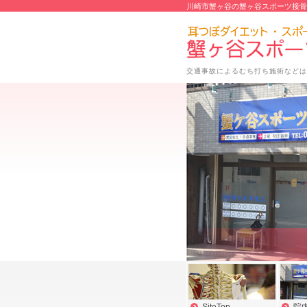
川崎市蟹ヶ谷の蟹ヶ谷スポーツ接骨
交通事故によるむち打ち施術などは