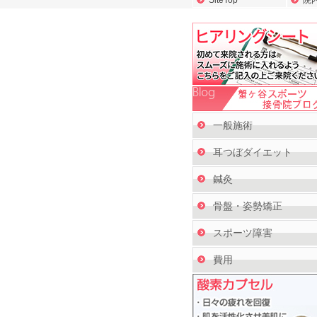
SiteTop
院
一般施術
耳つぼダイエット
鍼灸
骨盤・姿勢矯正
スポーツ障害
費用