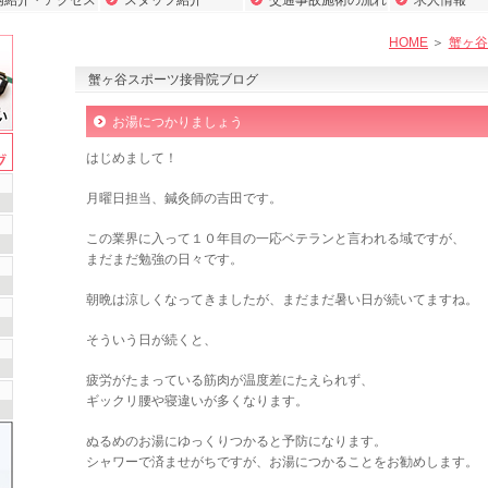
内紹介・アクセス
スタッフ紹介
交通事故施術の流れ
求人情報
HOME
蟹ヶ谷スポー
蟹ヶ谷スポーツ接骨院ブログ
お湯につかりましょう
はじめまして！
月曜日担当、鍼灸師の吉田です。
この業界に入って１０年目の一応ベテランと言われる域ですが、
まだまだ勉強の日々です。
朝晩は涼しくなってきましたが、まだまだ暑い日が続いてますね。
そういう日が続くと、
疲労がたまっている筋肉が温度差にたえられず、
ギックリ腰や寝違いが多くなります。
ぬるめのお湯にゆっくりつかると予防になります。
シャワーで済ませがちですが、お湯につかることをお勧めします。