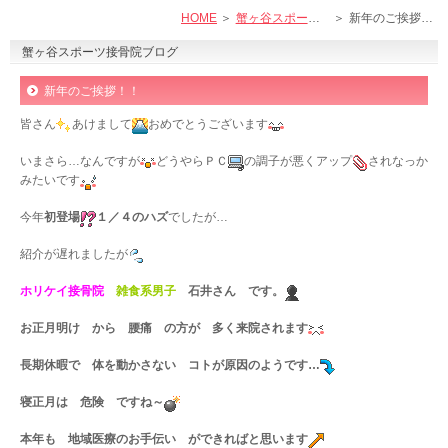
HOME
蟹ヶ谷スポーツ接骨院ブログ
新年のご挨拶！！
蟹ヶ谷スポーツ接骨院ブログ
新年のご挨拶！！
皆さん
あけまして
おめでとうございます
いまさら…なんですが
どうやらＰＣ
の調子が悪くアップ
されなっか
みたいです
今年
初登場
１／４のハズ
でしたが…
紹介が遅れましたが
ホリケイ接骨院
雑食系男子
石井さん です。
お正月明け から 腰痛 の方が 多く来院されます
長期休暇で 体を動かさない コトが原因のようです…
寝正月は 危険 ですね～
本年も 地域医療のお手伝い ができればと思います